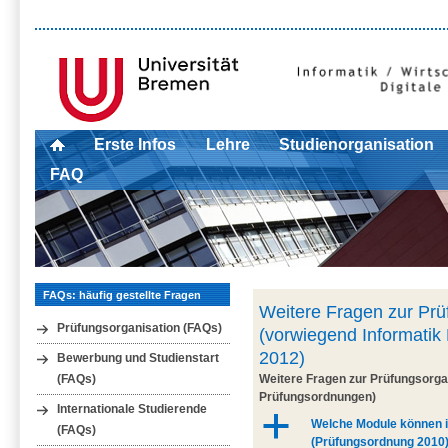
Erste Infos
Lehre
Studienorganisation
FAQ
FAQs: häufig gestellte Fragen
Weitere Fragen zur Prü
Prüfungsorganisation (FAQs)
(vorwiegend Informat
2012)
Bewerbung und Studienstart
Weitere Fragen zur Prüfungsorgan
(FAQs)
Prüfungsordnungen)
Internationale Studierende
a
Welche Module können i
(FAQs)
(Prüfungsordnung 2010