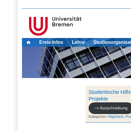
Erste Infos
Lehre
Studienorganisa
Studentische Hilf
Projekte
–> Ausschreibung
Kategorien:
Allgemein
,
Pra