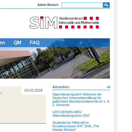
Admin-Bereich
en
QM
FAQ
Aktuelles:
03.02.2026
-
Stipendienprogramm Welcome der
Deutschen Universitätsstiftung für
geflüchtete Bachelorstudierende im 1. &
2. Semester
GEH-DEINEN-WEG:
Stipendienprogramm 2027
Studentische Hilfskraft im
Exzellenzcluster EXC 3036 „The
Martian Mindset”