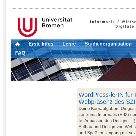
Erste Infos
Lehre
Studienorganisation
FAQ
WordPress-lerIN für
Webpräsenz des SZI
Dei­ne Kern­auf­ga­ben: Um­ge­st
zen­trums In­for­ma­tik (FB3) der 
te, An­pas­sen des De­signs,…) 
Auf­bau und De­sign von Web­sit
und Spaß im Um­gang mit so­zia­l