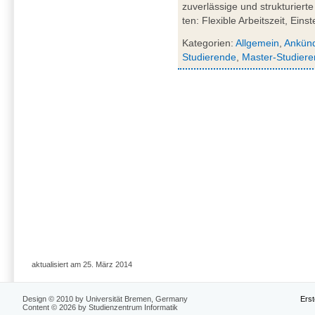
zu­ver­läs­si­ge und struk­tu­rier­
ten: Fle­xi­ble Ar­beits­zeit, Ein­s
Kategorien:
Allgemein
,
Ankün
Studierende
,
Master-Studier
aktualisiert am 25. März 2014
Design © 2010 by Universität Bremen, Germany
Erst
Content © 2026 by Studienzentrum Informatik