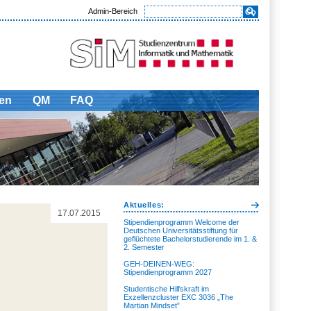
Admin-Bereich
en
QM
FAQ
Aktuelles:
17.07.2015
Stipendienprogramm Welcome der
Deutschen Universitätsstiftung für
geflüchtete Bachelorstudierende im 1. &
2. Semester
GEH-DEINEN-WEG:
Stipendienprogramm 2027
Studentische Hilfskraft im
Exzellenzcluster EXC 3036 „The
Martian Mindset”