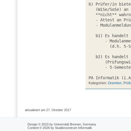
b) Prüfer/in biete
   (WiSe/SoSe) an (z.B. bei Klausur) und/oder Prüfling möchte diesen

   **nicht** wahrnehmen:

   - Attest an Prüfungsamt

   - Modulanmeldung wird inaktiviert

   b1) Es handelt sich um das 1. Prüfungssemester dieses Moduls

       - Modulanmeldung wird komplett gestrichen 

         (d.h. 5-Semesterfrist fängt nicht an zu laufen)

   b2) Es handelt sich um ein späteres Prüfungssemester dieses Moduls

       (Prüfungswiederholung)

       - 5-Semesterfrist wird automatisch um 1 Semester verlängert

PA Informatik (i.A
Kategorien:
Gremien
,
Prüf
aktualisiert am 27. Oktober 2017
Design © 2010 by Universität Bremen, Germany
Content © 2026 by Studienzentrum Informatik