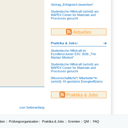
Vortrag „Erfolgreich bewerben“
Studentische Hilfskraft (w/m/d) am
MAPEX Center for Materials and
Processes gesucht
Aktuelles
Praktika & Jobs:
Studentische Hilfskraft im
Exzellenzcluster EXC 3036 „The
Martian Mindset”
Studentische Hilfskraft (w/m/d) am
MAPEX Center for Materials and
Processes gesucht
Wissenschaftliche*r Mitarbeiter*in
(w/m/d): KI-gestützte Energieeffizienz
Praktika & Jobs
zum Seitenanfang
tion
Prüfungsorganisation
Praktika & Jobs
Gremien
QM
FAQ