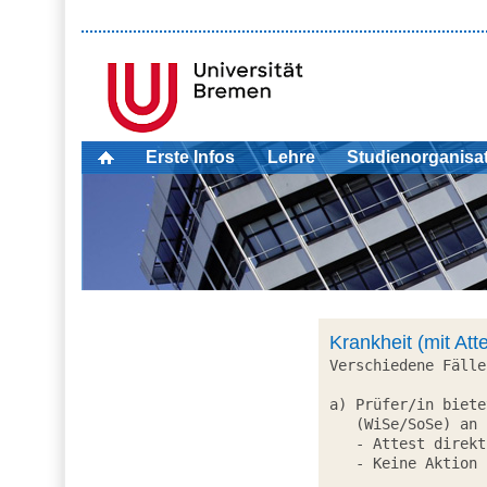
Erste Infos
Lehre
Studienorganisa
Krankheit (mit At
Verschiedene Fälle:
a) Prüfer/in biete
   (WiSe/SoSe) an und Prüfling möchte diesen wahrnehmen:

   - Attest direkt an Prüfer/in

   - Keine Aktion im Prüfungsamt erforderlich
