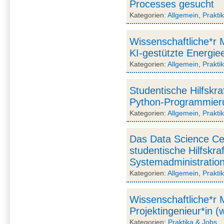
Processes gesucht
Kategorien:
Allgemein
,
Prakti
Wissenschaftliche*r M
KI-gestützte Energiee
Kategorien:
Allgemein
,
Prakti
Studentische Hilfskr
Python-Programmieru
Kategorien:
Allgemein
,
Prakti
Das Data Science Ce
studentische Hilfskra
Systemadministration 
Kategorien:
Allgemein
,
Prakti
Wissenschaftliche*r M
Projektingenieur*in (
Kategorien:
Praktika & Jobs