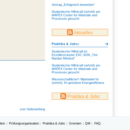
Vortrag „Erfolgreich bewerben“
Studentische Hilfskraft (w/m/d) am
MAPEX Center for Materials and
Processes gesucht
Aktuelles
Praktika & Jobs:
Studentische Hilfskraft im
Exzellenzcluster EXC 3036 „The
Martian Mindset”
Studentische Hilfskraft (w/m/d) am
MAPEX Center for Materials and
Processes gesucht
Wissenschaftliche*r Mitarbeiter*in
(w/m/d): KI-gestützte Energieeffizienz
Praktika & Jobs
zum Seitenanfang
tion
Prüfungsorganisation
Praktika & Jobs
Gremien
QM
FAQ