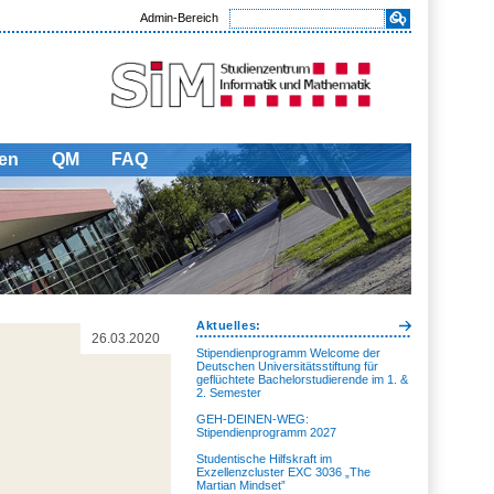
Admin-Bereich
en
QM
FAQ
Aktuelles:
26.03.2020
Stipendienprogramm Welcome der
Deutschen Universitätsstiftung für
geflüchtete Bachelorstudierende im 1. &
2. Semester
GEH-DEINEN-WEG:
Stipendienprogramm 2027
Studentische Hilfskraft im
Exzellenzcluster EXC 3036 „The
Martian Mindset”