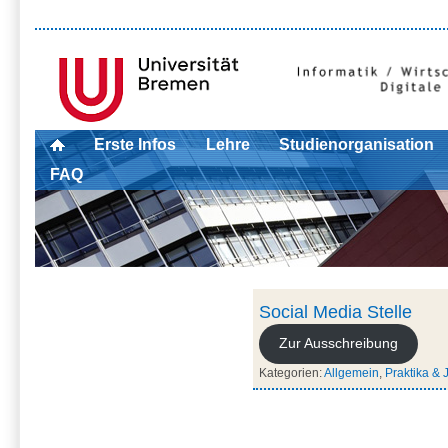
Erste Infos
Lehre
Studienorganisation
FAQ
Social Media Stelle
Zur Ausschreibung
Kategorien:
Allgemein
,
Praktika & 