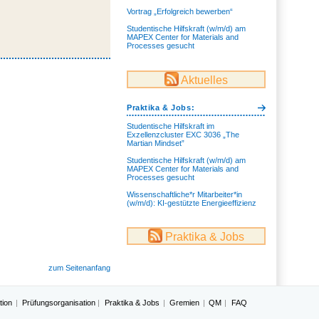
Vortrag „Erfolgreich bewerben“
Studentische Hilfskraft (w/m/d) am
MAPEX Center for Materials and
Processes gesucht
Aktuelles
Praktika & Jobs:
Studentische Hilfskraft im
Exzellenzcluster EXC 3036 „The
Martian Mindset”
Studentische Hilfskraft (w/m/d) am
MAPEX Center for Materials and
Processes gesucht
Wissenschaftliche*r Mitarbeiter*in
(w/m/d): KI-gestützte Energieeffizienz
Praktika & Jobs
zum Seitenanfang
tion
Prüfungsorganisation
Praktika & Jobs
Gremien
QM
FAQ