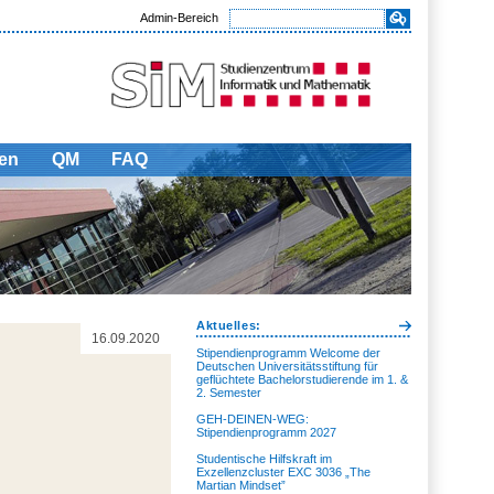
Admin-Bereich
en
QM
FAQ
Aktuelles:
16.09.2020
Stipendienprogramm Welcome der
Deutschen Universitätsstiftung für
geflüchtete Bachelorstudierende im 1. &
2. Semester
GEH-DEINEN-WEG:
Stipendienprogramm 2027
Studentische Hilfskraft im
Exzellenzcluster EXC 3036 „The
Martian Mindset”