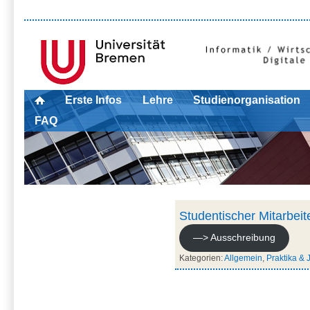
Erste Infos
Lehre
Studienorganisation
FAQ
Studentischer Mitarbeit
—> Ausschreibung
Kategorien:
Allgemein
,
Praktika & 