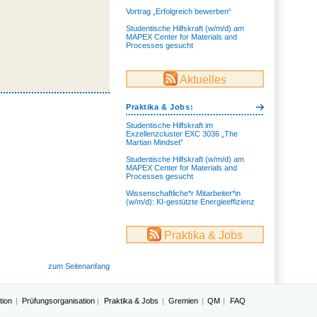
Vortrag „Erfolgreich bewerben“
Studentische Hilfskraft (w/m/d) am
MAPEX Center for Materials and
Processes gesucht
Aktuelles
Praktika & Jobs:
Studentische Hilfskraft im
Exzellenzcluster EXC 3036 „The
Martian Mindset”
Studentische Hilfskraft (w/m/d) am
MAPEX Center for Materials and
Processes gesucht
Wissenschaftliche*r Mitarbeiter*in
(w/m/d): KI-gestützte Energieeffizienz
Praktika & Jobs
zum Seitenanfang
tion
Prüfungsorganisation
Praktika & Jobs
Gremien
QM
FAQ