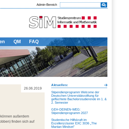
Admin-Bereich
en
QM
FAQ
Aktuelles:
26.06.2019
Stipendienprogramm Welcome der
Deutschen Universitätsstiftung für
geflüchtete Bachelorstudierende im 1. &
2. Semester
GEH-DEINEN-WEG:
Stipendienprogramm 2027
e können außerdem
Studentische Hilfskraft im
obben) finden sich auf
Exzellenzcluster EXC 3036 „The
Martian Mindset”