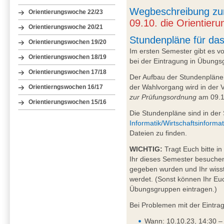
Wegbeschreibung z
Orientierungswoche 22/23
09.10. die Orientier
Orientierungswoche 20/21
Stundenpläne für da
Orientierungswochen 19/20
Im ersten Semester gibt es 
Orientierungswochen 18/19
bei der Eintragung in Übungsg
Orientierungswochen 17/18
Der Aufbau der Stundenpläne
der Wahlvorgang wird in der 
Orientierngswochen 16/17
zur Prüfungsordnung
am 09.1
Orientierungswochen 15/16
Die Stundenpläne sind in der
Informatik/Wirtschaftsinforma
Dateien zu finden.
WICHTIG:
Tragt Euch bitte i
Ihr dieses Semester besuche
gegeben wurden und Ihr wisst
werdet. (Sonst können Ihr Eu
Übungsgruppen eintragen.)
Bei Problemen mit der Eintra
Wann: 10.10.23, 14:30 –