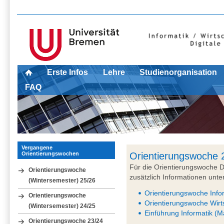
Erste Infos
Lehre
Studienorganisation
FAQ
Vergangene
Orientierungswochen
Orientierungswoche 
Für die Orientierungswoche Di
Orientierungswoche
zusätzlich Informationen unte
(Wintersemester) 25/26
Orientierungswoche Info
Orientierungswoche
Orientierungswoche Wirts
(Wintersemester) 24/25
Einführung Informatik (M
Orientierungswoche 23/24