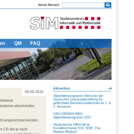
Admin-Bereich
en
QM
FAQ
Aktuelles:
09.06.2016
Stipendienprogramm Welcome der
Deutschen Universitätsstiftung für
ahlweise
geflüchtete Bachelorstudierende im 1. &
t anderen absolvierten
2. Semester
GEH-DEINEN-WEG:
Stipendienprogramm 2027
cht angerechnet werden.
Studentische Hilfskraft im
Exzellenzcluster EXC 3036 „The
n CP, die je nach
Martian Mindset”