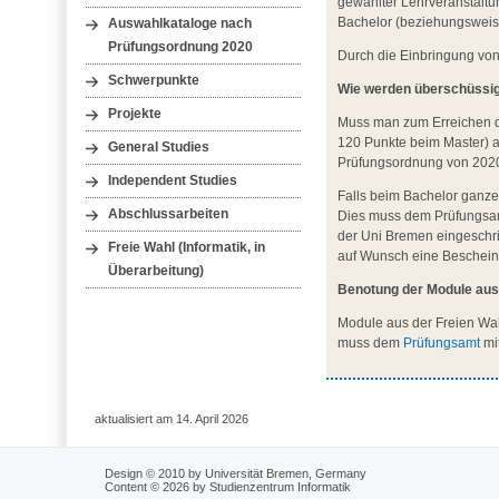
gewählter Lehrveranstaltu
Bachelor (beziehungsweise
Auswahlkataloge nach
Prüfungsordnung 2020
Durch die Einbringung vo
Schwerpunkte
Wie werden überschüssig
Projekte
Muss man zum Erreichen de
120 Punkte beim Master) 
General Studies
Prüfungsordnung von 2020 
Independent Studies
Falls beim Bachelor ganze
Abschlussarbeiten
Dies muss dem Prüfungsamt 
der Uni Bremen eingeschri
Freie Wahl (Informatik, in
auf Wunsch eine Bescheini
Überarbeitung)
Benotung der Module aus
Module aus der Freien Wah
muss dem
Prüfungsamt
mi
aktualisiert am 14. April 2026
Design © 2010 by Universität Bremen, Germany
Content © 2026 by Studienzentrum Informatik