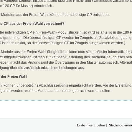
ng variieren können. Insgesamt sind über alle Pflicht- und Wahlmodule zusammen
 120 CP für Master) erforderlich.
n Modulen aus der Freien Wahl können überschüssige CP entstehen.
e CP aus der Freien Wahl verrechnet?
r notwendigen CP ein Freie-Wahl-Modul stückeln, so wird es anteilig in die 180
aufgenommen. Die überschüssigen CP werden im Zeugnis als Zusatzleistung ausge
ist noch unklar, ob die überschüssigen CP im Zeugnis ausgewiesen werden.)
 Module aus der Freien Wahl übrigbleiben, kann man sie im Master Informatik der
mitgeteilt werden. Ist man zur Zeit der Ausstellung des Bachelor-Zeugnisses bere
eben, macht das Prüfungsamt die Übertragung in den Master automatisch. Alternati
gung über die zusätzlich erbrachten Leistungen aus.
 der Freien Wahl
l können unbenotet ins Abschlusszeugnis eingebracht werden. Vor der Erstellun
tgeteilt werden, welche Module unbenotet eingebracht werden sollen.
Erste Infos
Lehre
Studienorganisa