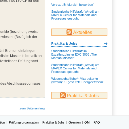
gerechnet 180 CP für den
Vortrag „Erfolgreich bewerben“
Studentische Hilfskraft (w/m/d) am
MAPEX Center for Materials and
Processes gesucht
 Punkte (beziehungsweise
Aktuelles
wiesen. (Bezüglich der
Praktika & Jobs:
 Uni Bremen einbringen.
Studentische Hilfskraft im
Exzellenzcluster EXC 3036 „The
its im Master Informatik an
Martian Mindset”
v stellt das Prüfungsamt
Studentische Hilfskraft (w/m/d) am
MAPEX Center for Materials and
Processes gesucht
Wissenschaftliche*r Mitarbeiter*in
(w/m/d): KI-gestützte Energieeffizienz
g des Abschlusszeugnisses
Praktika & Jobs
zum Seitenanfang
tion
Prüfungsorganisation
Praktika & Jobs
Gremien
QM
FAQ