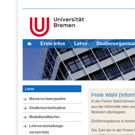
Erste Infos
Lehre
Studienorganisa
Lehre
Freie Wahl (Inform
Masterschwerpunkte
In der Freien Wahl könne
aus der Informatik oder au
Studienverlaufspläne
Modulen überlappen.
Modulhandbücher
Einführungskurse in konkr
Lehrveranstaltungs-
Die Zahl der in der Freie
verzeichnis