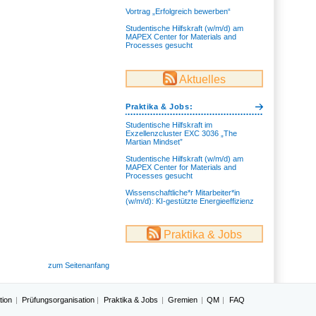
Vortrag „Erfolgreich bewerben“
Studentische Hilfskraft (w/m/d) am
MAPEX Center for Materials and
Processes gesucht
Aktuelles
Praktika & Jobs:
Studentische Hilfskraft im
Exzellenzcluster EXC 3036 „The
Martian Mindset”
Studentische Hilfskraft (w/m/d) am
MAPEX Center for Materials and
Processes gesucht
Wissenschaftliche*r Mitarbeiter*in
(w/m/d): KI-gestützte Energieeffizienz
Praktika & Jobs
zum Seitenanfang
tion
Prüfungsorganisation
Praktika & Jobs
Gremien
QM
FAQ