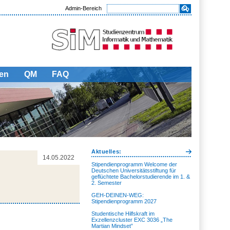
Admin-Bereich
en
QM
FAQ
Aktuelles:
14.05.2022
Stipendienprogramm Welcome der
Deutschen Universitätsstiftung für
geflüchtete Bachelorstudierende im 1. &
2. Semester
GEH-DEINEN-WEG:
Stipendienprogramm 2027
Studentische Hilfskraft im
Exzellenzcluster EXC 3036 „The
Martian Mindset”