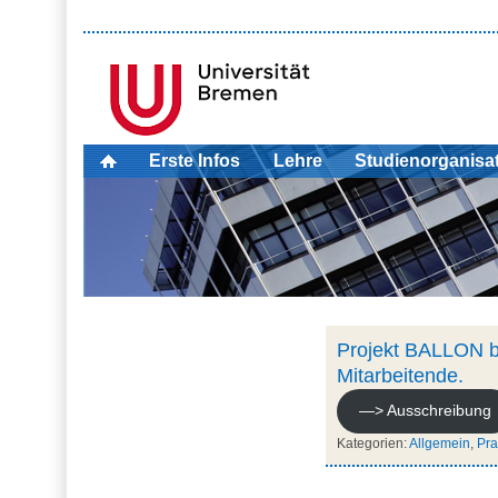
Erste Infos
Lehre
Studienorganisa
Projekt BALLON br
Mitarbeitende.
—> Ausschreibung
Kategorien:
Allgemein
,
Pra