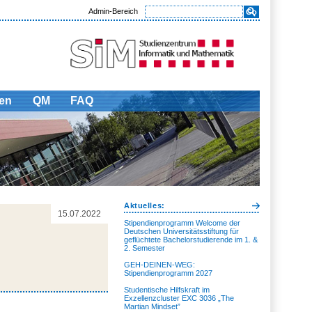
Admin-Bereich
en
QM
FAQ
Aktuelles:
15.07.2022
Stipendienprogramm Welcome der
Deutschen Universitätsstiftung für
geflüchtete Bachelorstudierende im 1. &
2. Semester
GEH-DEINEN-WEG:
Stipendienprogramm 2027
Studentische Hilfskraft im
Exzellenzcluster EXC 3036 „The
Martian Mindset”