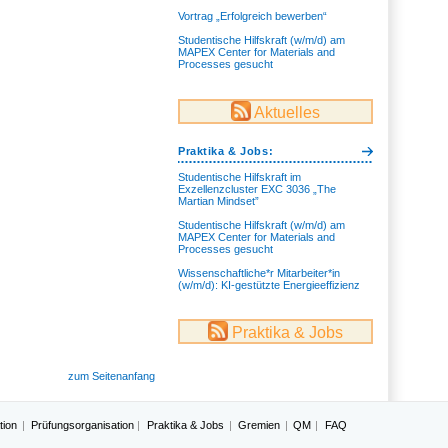
Vortrag „Erfolgreich bewerben“
Studentische Hilfskraft (w/m/d) am
MAPEX Center for Materials and
Processes gesucht
Aktuelles
Praktika & Jobs:
Studentische Hilfskraft im
Exzellenzcluster EXC 3036 „The
Martian Mindset”
Studentische Hilfskraft (w/m/d) am
MAPEX Center for Materials and
Processes gesucht
Wissenschaftliche*r Mitarbeiter*in
(w/m/d): KI-gestützte Energieeffizienz
Praktika & Jobs
zum Seitenanfang
tion
Prüfungsorganisation
Praktika & Jobs
Gremien
QM
FAQ