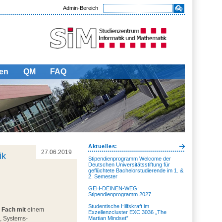
Admin-Bereich
en
QM
FAQ
Aktuelles:
27.06.2019
ik
Stipendienprogramm Welcome der
Deutschen Universitätsstiftung für
geflüchtete Bachelorstudierende im 1. &
2. Semester
GEH-DEINEN-WEG:
Stipendienprogramm 2027
Studentische Hilfskraft im
 Fach mit
einem
Exzellenzcluster EXC 3036 „The
, Systems-
Martian Mindset”