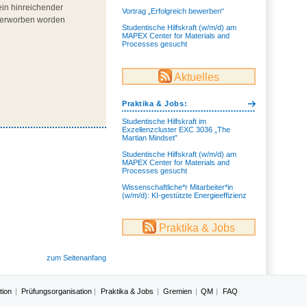
ein hinreichender
Vortrag „Erfolgreich bewerben“
e erworben worden
Studentische Hilfskraft (w/m/d) am
MAPEX Center for Materials and
Processes gesucht
Aktuelles
Praktika & Jobs:
Studentische Hilfskraft im
Exzellenzcluster EXC 3036 „The
Martian Mindset”
Studentische Hilfskraft (w/m/d) am
MAPEX Center for Materials and
Processes gesucht
Wissenschaftliche*r Mitarbeiter*in
(w/m/d): KI-gestützte Energieeffizienz
Praktika & Jobs
zum Seitenanfang
tion
Prüfungsorganisation
Praktika & Jobs
Gremien
QM
FAQ