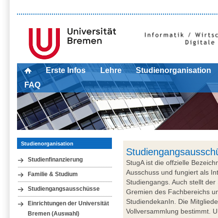
Erste Infos
Lehre
Studienorganisation
FAQ
Studienorganisation
Studiengangsaussch
Studienfinanzierung
StugA ist die offzielle Bezeic
Ausschuss und fungiert als I
Familie & Studium
Studiengangs. Auch stellt der
Studiengangsausschüsse
Gremien des Fachbereichs un
StudiendekanIn. Die Mitglied
Einrichtungen der Universität
Vollversammlung bestimmt. Um
Bremen (Auswahl)