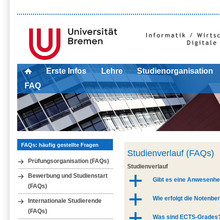
Erste Infos
Lehre
Studienorganisation
FAQ
FAQs: häufig gestellte Fragen
Studienverlauf (FAQs)
Prüfungsorganisation (FAQs)
Studienverlauf
Bewerbung und Studienstart
a
Gibt es eine Anwesenhei
(FAQs)
a
Wie erfolgt die Notenb
Internationale Studierende
(FAQs)
a
Was sind ECTS-Grades