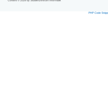
Content © 2026 by Studienzentrum Informatik
PHP Code Snipp