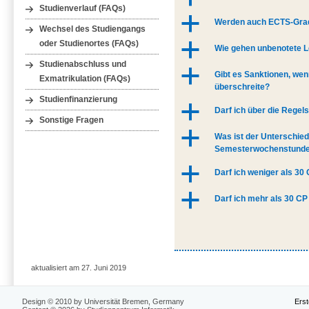
Studienverlauf (FAQs)
a
Werden auch ECTS-Gra
Wechsel des Studiengangs
oder Studienortes (FAQs)
a
Wie gehen unbenotete L
Studienabschluss und
a
Gibt es Sanktionen, wenn
Exmatrikulation (FAQs)
überschreite?
Studienfinanzierung
a
Darf ich über die Regel
Sonstige Fragen
a
Was ist der Unterschie
Semesterwochenstunde
a
Darf ich weniger als 30
a
Darf ich mehr als 30 C
aktualisiert am 27. Juni 2019
Design © 2010 by Universität Bremen, Germany
Erst