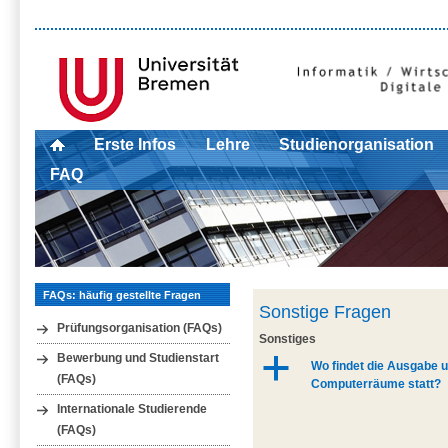
Erste Infos
Lehre
Studienorganisation
FAQ
FAQs: häufig gestellte Fragen
Sonstige Fragen
Prüfungsorganisation (FAQs)
Sonstiges
Bewerbung und Studienstart
a
Wo findet die Ausgabe 
(FAQs)
Computerräume statt?
Internationale Studierende
(FAQs)