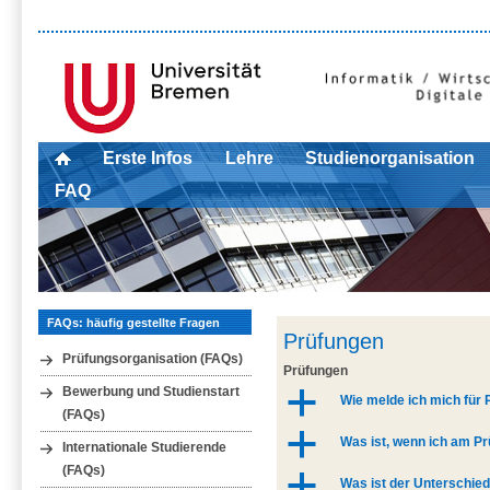
Erste Infos
Lehre
Studienorganisation
FAQ
FAQs: häufig gestellte Fragen
Prüfungen
Prüfungsorganisation (FAQs)
Prüfungen
Bewerbung und Studienstart
a
Wie melde ich mich für
(FAQs)
a
Was ist, wenn ich am P
Internationale Studierende
(FAQs)
a
Was ist der Unterschied