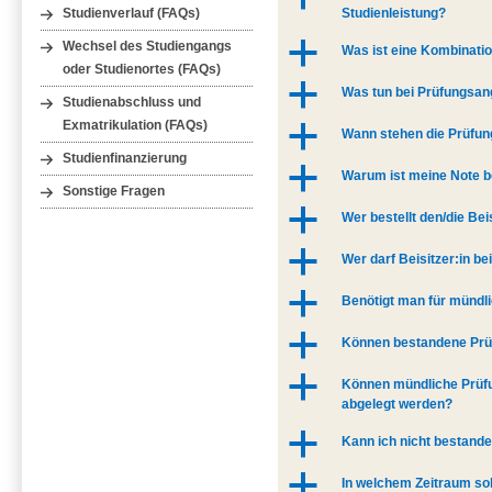
Studienleistung?
Studienverlauf (FAQs)
a
Wechsel des Studiengangs
Was ist eine Kombinati
oder Studienortes (FAQs)
a
Was tun bei Prüfungsang
Studienabschluss und
Exmatrikulation (FAQs)
a
Wann stehen die Prüfun
Studienfinanzierung
a
Warum ist meine Note b
Sonstige Fragen
a
Wer bestellt den/die Bei
a
Wer darf Beisitzer:in b
a
Benötigt man für mündli
a
Können bestandene Prü
a
Können mündliche Prüfu
abgelegt werden?
a
Kann ich nicht bestand
a
In welchem Zeitraum sol