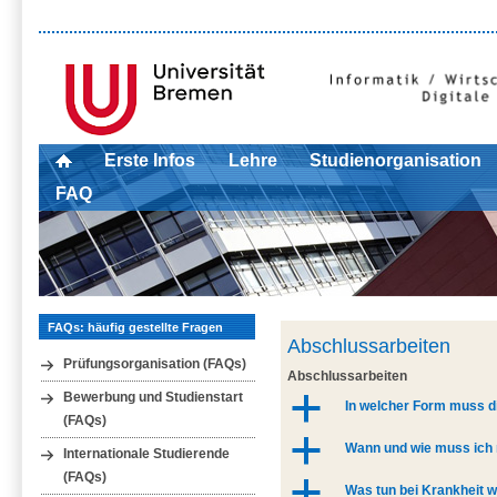
Erste Infos
Lehre
Studienorganisation
FAQ
FAQs: häufig gestellte Fragen
Abschlussarbeiten
Prüfungsorganisation (FAQs)
Abschlussarbeiten
Bewerbung und Studienstart
a
In welcher Form muss 
(FAQs)
a
Wann und wie muss ich
Internationale Studierende
(FAQs)
a
Was tun bei Krankheit 