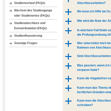
Abschlussarbeiten?
Studienverlauf (FAQs)
a
Wechsel des Studiengangs
Wo kann ich Hilfe bei 
oder Studienortes (FAQs)
a
Wie wird die Note der A
Studienabschluss und
Exmatrikulation (FAQs)
a
In welchem Fall findet 
die Prüfungsordnung 20
Studienfinanzierung
a
Wer unterstützt mich be
Sonstige Fragen
Rahmen von Abschluss
a
Sind Abschlussarbeite
a
Was passiert, wenn ich
verpasst habe?
a
Kann die Abgabefrist v
a
Kann man das Thema de
fachlichen Gründen eine
a
Kann man die Abschlus
schreiben?