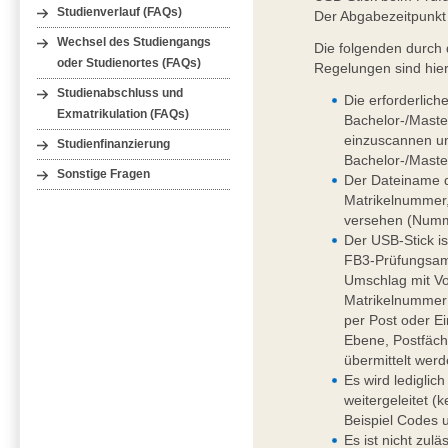
Studienverlauf (FAQs)
Der Abgabezeitpunkt
Wechsel des Studiengangs
Die folgenden durch
oder Studienortes (FAQs)
Regelungen sind hier
Studienabschluss und
Die erforderlich
Exmatrikulation (FAQs)
Bachelor-/Master
einzuscannen un
Studienfinanzierung
Bachelor-/Master
Sonstige Fragen
Der Dateiname d
Matrikelnummer
versehen (Num
Der USB-Stick is
FB3-Prüfungsam
Umschlag mit 
Matrikelnummer
per Post oder Ei
Ebene, Postfäch
übermittelt werd
Es wird lediglic
weitergeleitet (
Beispiel Codes 
Es ist nicht zul