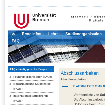
Erste Infos
Lehre
Studienorganisation
FAQ
FAQs: häufig gestellte Fragen
Abschlussarbeiten
Prüfungsorganisation (FAQs)
Abschlussarbeiten
Bewerbung und Studienstart
A
In welcher Form muss 
(FAQs)
Veröffentlicht von
Sa
Internationale Studierende
Die Abschlussarbeit i
(FAQs)
USB-Stick beim Prüf