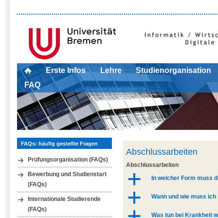
Erste Infos
Lehre
Studienorganisation
FAQ
FAQs: häufig gestellte Fragen
Abschlussarbeiten
Prüfungsorganisation (FAQs)
Abschlussarbeiten
Bewerbung und Studienstart
a
In welcher Form muss 
(FAQs)
a
Wann und wie muss ich
Internationale Studierende
(FAQs)
a
Was tun bei Krankheit 