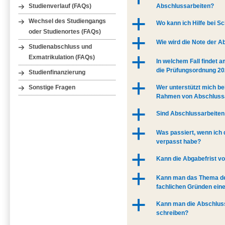
Abschlussarbeiten?
Studienverlauf (FAQs)
a
Wechsel des Studiengangs
Wo kann ich Hilfe bei 
oder Studienortes (FAQs)
a
Wie wird die Note der A
Studienabschluss und
Exmatrikulation (FAQs)
a
In welchem Fall findet 
die Prüfungsordnung 20
Studienfinanzierung
a
Wer unterstützt mich be
Sonstige Fragen
Rahmen von Abschluss
a
Sind Abschlussarbeite
a
Was passiert, wenn ich
verpasst habe?
a
Kann die Abgabefrist v
a
Kann man das Thema de
fachlichen Gründen eine
a
Kann man die Abschlus
schreiben?