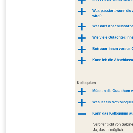
a
a
Was passiert, wenn die 
wird?
a
Wer darf Abschlussarbe
a
Wie viele Gutachter:in
a
Betreuer:innen versus 
a
Kann ich die Abschlussa
Kolloquium
a
Müssen die Gutachten v
a
Was ist ein Notkolloqui
A
Kann das Kolloquium au
Veröffentlicht von
Sabin
Ja, das ist möglich.