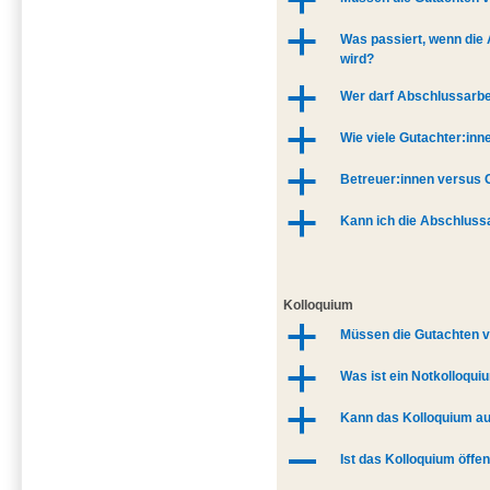
a
a
Was passiert, wenn die 
wird?
a
Wer darf Abschlussarbe
a
Wie viele Gutachter:in
a
Betreuer:innen versus 
a
Kann ich die Abschlussa
Kolloquium
a
Müssen die Gutachten v
a
Was ist ein Notkolloqui
a
Kann das Kolloquium au
A
Ist das Kolloquium öffen