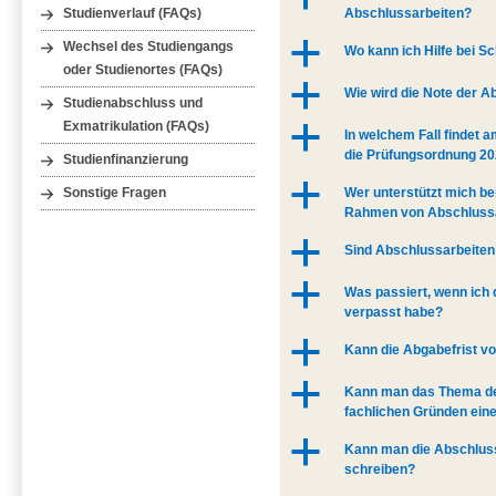
Abschlussarbeiten?
Studienverlauf (FAQs)
a
Wechsel des Studiengangs
Wo kann ich Hilfe bei 
oder Studienortes (FAQs)
a
Wie wird die Note der A
Studienabschluss und
Exmatrikulation (FAQs)
a
In welchem Fall findet 
die Prüfungsordnung 20
Studienfinanzierung
a
Wer unterstützt mich be
Sonstige Fragen
Rahmen von Abschluss
a
Sind Abschlussarbeite
a
Was passiert, wenn ich
verpasst habe?
a
Kann die Abgabefrist v
a
Kann man das Thema de
fachlichen Gründen eine
a
Kann man die Abschlus
schreiben?