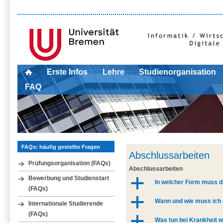
Erste Infos
Lehre
Studienorganisation
FAQ
FAQs: häufig gestellte Fragen
Abschlussarbeiten
Prüfungsorganisation (FAQs)
Abschlussarbeiten
Bewerbung und Studienstart
a
In welcher Form muss 
(FAQs)
a
Wann und wie muss ich
Internationale Studierende
(FAQs)
a
Was tun bei Krankheit 