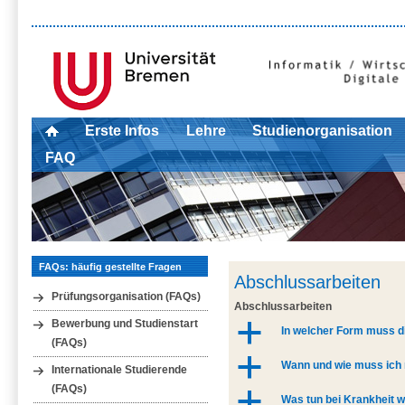
Erste Infos
Lehre
Studienorganisation
FAQ
FAQs: häufig gestellte Fragen
Abschlussarbeiten
Prüfungsorganisation (FAQs)
Abschlussarbeiten
Bewerbung und Studienstart
a
In welcher Form muss 
(FAQs)
a
Wann und wie muss ich
Internationale Studierende
(FAQs)
a
Was tun bei Krankheit 