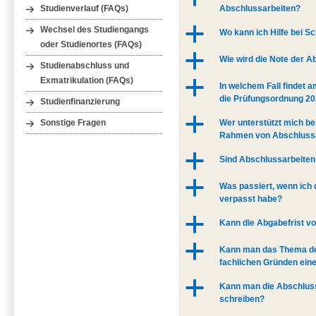
Abschlussarbeiten?
Studienverlauf (FAQs)
a
Wechsel des Studiengangs
Wo kann ich Hilfe bei 
oder Studienortes (FAQs)
a
Wie wird die Note der A
Studienabschluss und
Exmatrikulation (FAQs)
a
In welchem Fall findet 
die Prüfungsordnung 20
Studienfinanzierung
a
Wer unterstützt mich be
Sonstige Fragen
Rahmen von Abschluss
a
Sind Abschlussarbeite
a
Was passiert, wenn ich
verpasst habe?
a
Kann die Abgabefrist v
a
Kann man das Thema de
fachlichen Gründen eine
a
Kann man die Abschlus
schreiben?