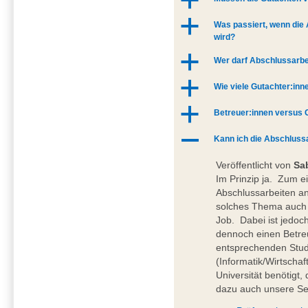
a
a
Was passiert, wenn die 
wird?
a
Wer darf Abschlussarbe
a
Wie viele Gutachter:in
a
Betreuer:innen versus 
A
Kann ich die Abschlussa
Veröffentlicht von
Sa
Im Prinzip ja. Zum 
Abschlussarbeiten a
solches Thema auch 
Job. Dabei ist jedoc
dennoch einen Betreu
entsprechenden Stu
(Informatik/Wirtschaf
Universität benötigt,
dazu auch unsere Se