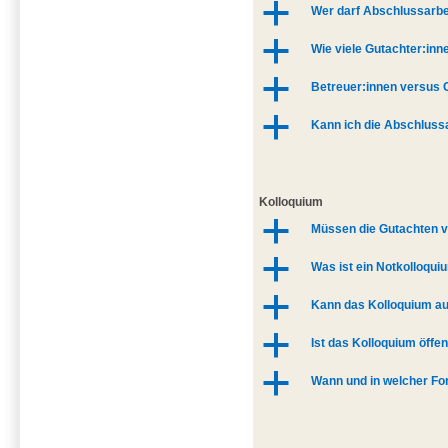
a
Wer darf Abschlussarbe
a
Wie viele Gutachter:in
a
Betreuer:innen versus 
a
Kann ich die Abschlussa
Kolloquium
a
Müssen die Gutachten v
a
Was ist ein Notkolloqui
a
Kann das Kolloquium au
a
Ist das Kolloquium öffen
a
Wann und in welcher For