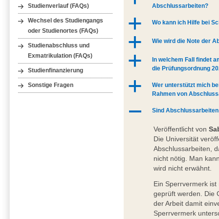
Abschlussarbeiten?
Studienverlauf (FAQs)
a
Wechsel des Studiengangs
Wo kann ich Hilfe bei 
oder Studienortes (FAQs)
a
Wie wird die Note der A
Studienabschluss und
Exmatrikulation (FAQs)
a
In welchem Fall findet 
die Prüfungsordnung 20
Studienfinanzierung
a
Wer unterstützt mich be
Sonstige Fragen
Rahmen von Abschluss
A
Sind Abschlussarbeite
Veröffentlicht von
Sa
Die Universität veröff
Abschlussarbeiten, d
nicht nötig. Man kann
wird nicht erwähnt.
Ein Sperrvermerk ist 
geprüft werden. Die 
der Arbeit damit einv
Sperrvermerk untersc