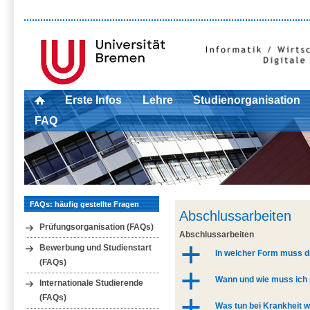
Erste Infos
Lehre
Studienorganisation
FAQ
FAQs: häufig gestellte Fragen
Abschlussarbeiten
Prüfungsorganisation (FAQs)
Abschlussarbeiten
Bewerbung und Studienstart
a
In welcher Form muss 
(FAQs)
a
Wann und wie muss ich
Internationale Studierende
(FAQs)
a
Was tun bei Krankheit 